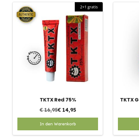
2+1 gratis
TKTX Red 75%
TKTX G
€
16,95
€
14,95
Dit
In den Warenkorb
product