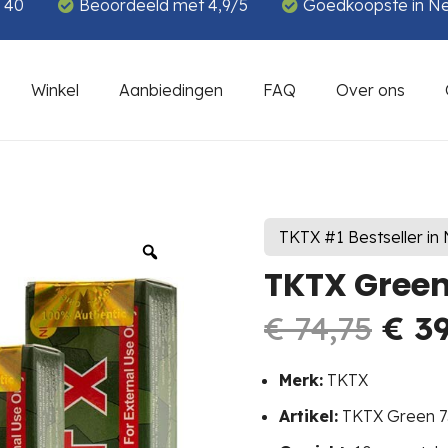
€ 40
Beoordeeld met 4,9/5
Goedkoopste in N
Winkel
Aanbiedingen
FAQ
Over ons
TKTX #1 Bestseller in
TKTX Green
Oor
€
74,75
€
39
prij
was
Merk:
TKTX
€ 74
Artikel:
TKTX Green 7