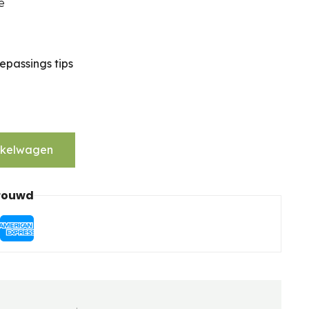
e
epassings tips
nkelwagen
trouwd