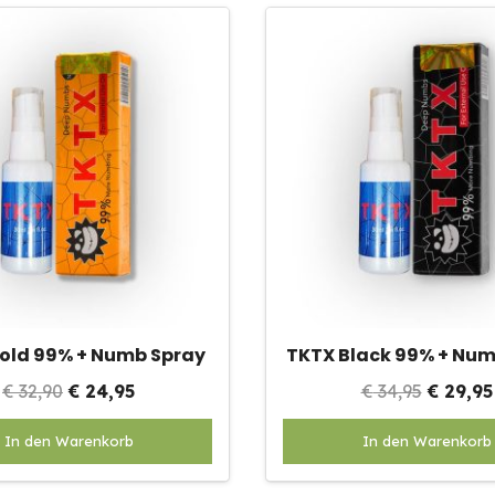
old 99% + Numb Spray
TKTX Black 99% + Num
Oorspronkelijke
Huidige
Oorspr
€
32,90
€
24,95
€
34,95
€
29,95
prijs
prijs
prijs
In den Warenkorb
In den Warenkorb
was:
is:
was:
€ 32,90.
€ 24,95.
€ 34,95