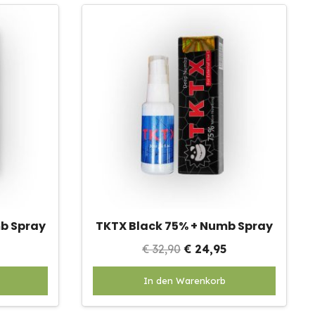
b Spray
TKTX Black 75% + Numb Spray
onkelijke
Huidige
Oorspronkelijke
Huidige
€
32,90
€
24,95
prijs
prijs
prijs
In den Warenkorb
is:
was:
is:
.
€ 29,95.
€ 32,90.
€ 24,95.