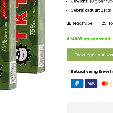
Gewicht:
10 g per tub
Gebruiksduur:
2 jaar
Maattabel
To
494805 op voorraad
Toevoegen aan wi
Betaal veilig & ver