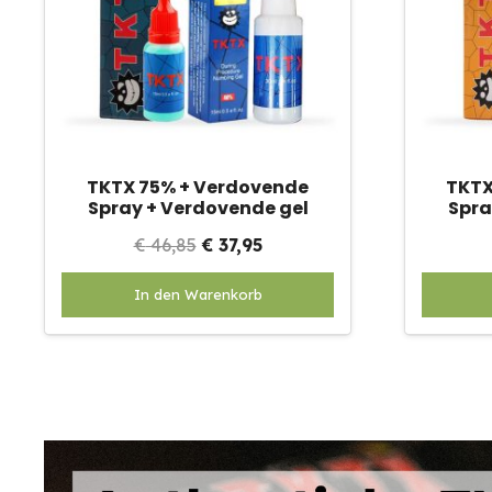
TKTX 75% + Verdovende
TKTX
Spray + Verdovende gel
Spra
Oorspronkelijke
Huidige
€
46,85
€
37,95
prijs
prijs
In den Warenkorb
was:
is:
€ 46,85.
€ 37,95.