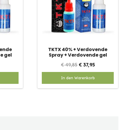
vende
TKTX 40% + Verdovende
e gel
Spray + Verdovende gel
onkelijke
Huidige
Oorspronkelijke
Huidige
€
49,85
€
37,95
prijs
prijs
prijs
In den Warenkorb
is:
was:
is:
.
€ 37,95.
€ 49,85.
€ 37,95.