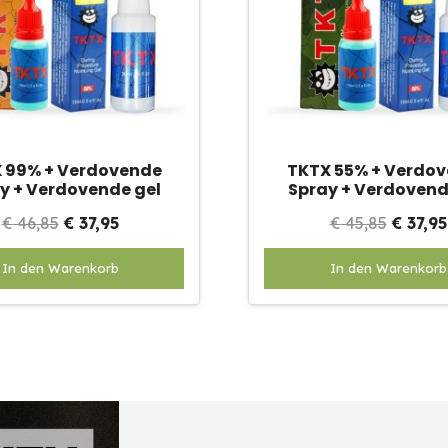
 99% + Verdovende
TKTX 55% + Verdo
y + Verdovende gel
Spray + Verdovend
Oorspronkelijke
Huidige
Oorspr
€
46,85
€
37,95
€
45,85
€
37,95
prijs
prijs
prijs
In den Warenkorb
In den Warenkorb
was:
is:
was:
€ 46,85.
€ 37,95.
€ 45,85