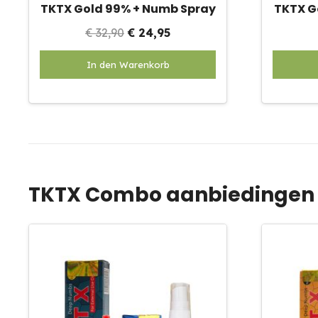
TKTX Gold 99% + Numb Spray
TKTX G
Oorspronkelijke
Huidige
€
32,90
€
24,95
prijs
prijs
In den Warenkorb
was:
is:
€ 32,90.
€ 24,95.
TKTX Combo aanbiedingen