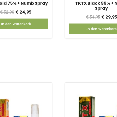
old 75% + Numb Spray
TKTX Black 99% +
Spray
Oorspronkelijke
Huidige
€
32,90
€
24,95
Oorspr
€
34,95
€
29,95
prijs
prijs
prijs
In den Warenkorb
was:
is:
In den Warenkorb
was:
€ 32,90.
€ 24,95.
€ 34,95