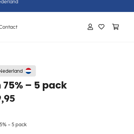
ederland
Contact
Geen producten in de winkelwagen.
 Nederland
 75% – 5 pack
spronkelijke
Huidige
,95
s
prijs
:
is:
,75.
€ 39,95.
5% – 5 pack