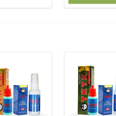
was:
€ 32,90.
€ 24,95.
€ 34,95