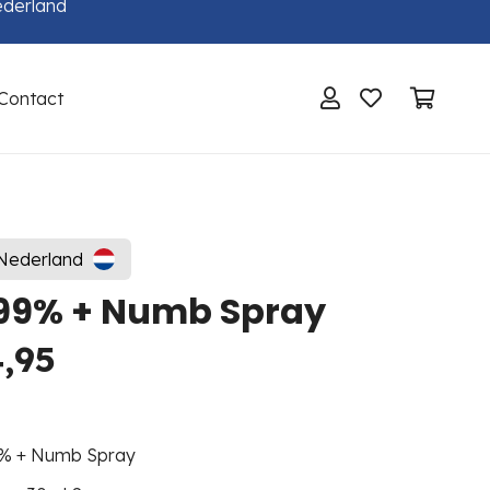
ederland
Contact
Geen producten in de winkelwagen.
 Nederland
 99% + Numb Spray
spronkelijke
Huidige
,95
s
prijs
:
is:
,90.
€ 24,95.
% + Numb Spray