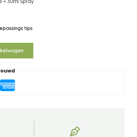
e + 30ml Spray
epassings tips
nkelwagen
trouwd