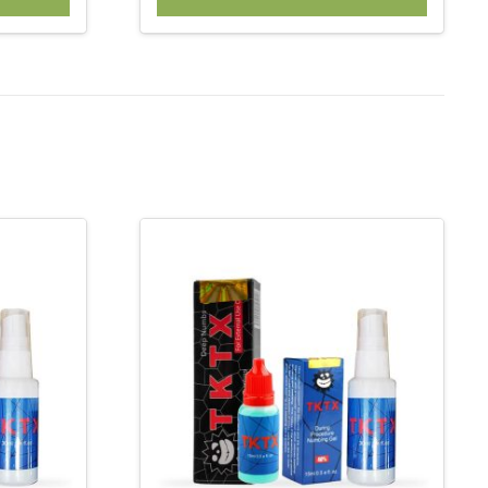
is:
was:
is:
.
€ 29,95.
€ 32,90.
€ 24,95.