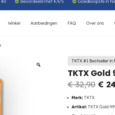
€ 40
Beoordeeld met 4,9/5
Goedkoopste in N
Winkel
Aanbiedingen
FAQ
Over ons
y
TKTX #1 Bestseller in
TKTX Gold
Oor
€
32,90
€
24
prij
was
Merk:
TKTX
€ 32
Artikel:
TKTX Gold 99