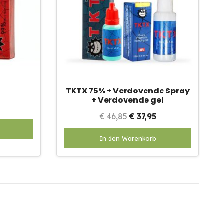
TKTX 75% + Verdovende Spray
+ Verdovende gel
Oorspronkelijke
Huidige
€
46,85
€
37,95
Dit
prijs
prijs
In den Warenkorb
product
was:
is:
heeft
€ 46,85.
€ 37,95.
meerdere
variaties.
Deze
optie