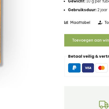
Gewicht:
10 g per tub
Gebruiksduur:
2 jaar
Maattabel
To
Toevoegen aan wi
Betaal veilig & ver