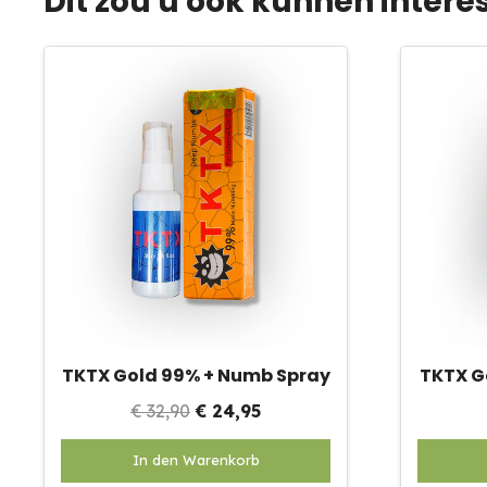
Dit zou u ook kunnen intere
kan
gekozen
worden
op
de
productpagina
TKTX Gold 99% + Numb Spray
TKTX G
Oorspronkelijke
Huidige
€
32,90
€
24,95
prijs
prijs
In den Warenkorb
was:
is: