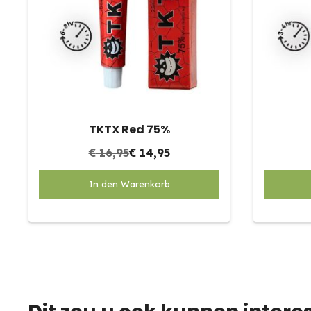
TKTX Red 75%
€
16,95
€
14,95
Dit
In den Warenkorb
product
heeft
meerdere
variaties.
Deze
optie