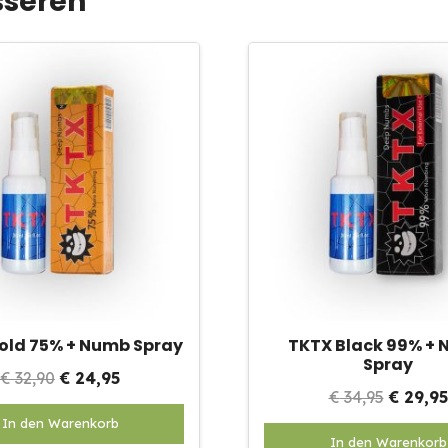
sseren
kan
gekozen
worden
op
de
productpagina
old 75% + Numb Spray
TKTX Black 99% +
Spray
Oorspronkelijke
Huidige
€
32,90
€
24,95
Oorspr
€
34,95
€
29,95
prijs
prijs
prijs
In den Warenkorb
was:
is:
In den Warenkorb