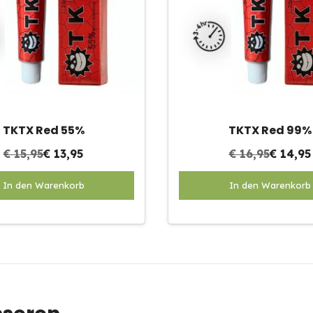
TKTX Red 55%
TKTX Red 99%
€
15,95
€
13,95
€
16,95
€
14,95
Dit
In den Warenkorb
In den Warenkorb
product
heeft
meerdere
variaties.
Deze
optie