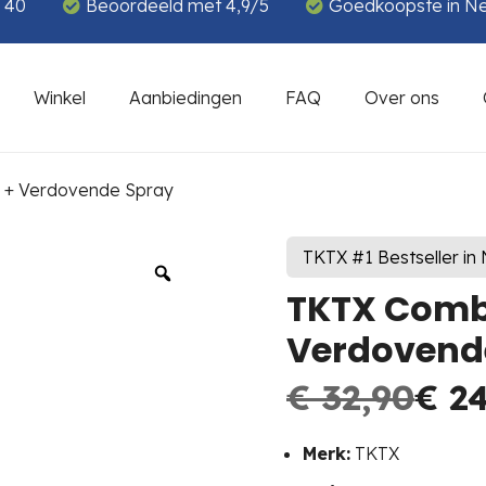
€ 40
Beoordeeld met 4,9/5
Goedkoopste in N
Winkel
Aanbiedingen
FAQ
Over ons
 + Verdovende Spray
TKTX #1 Bestseller in
TKTX Comb
Verdovend
€
32,90
€
24
Merk:
TKTX