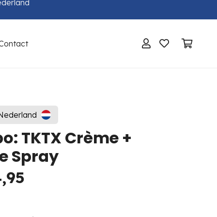
ederland
Contact
Geen producten in de winkelwagen.
 Nederland
o: TKTX Crème +
e Spray
,95