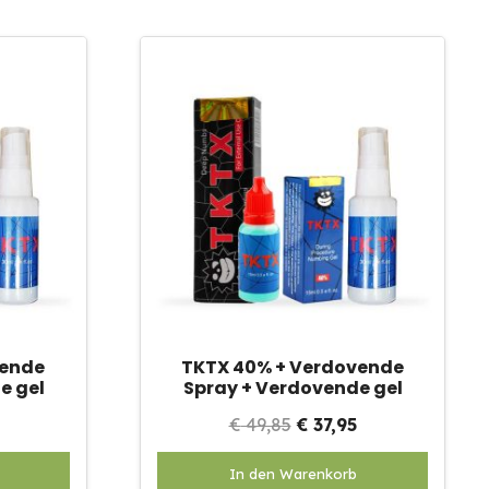
vende
TKTX 40% + Verdovende
e gel
Spray + Verdovende gel
onkelijke
Huidige
Oorspronkelijke
Huidige
€
49,85
€
37,95
prijs
prijs
prijs
In den Warenkorb
is:
was:
is: