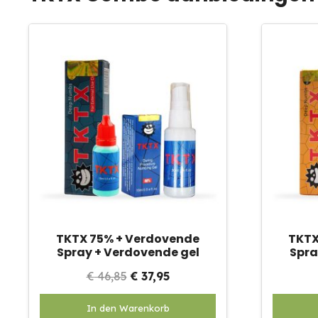
TKTX 75% + Verdovende
TKTX
Spray + Verdovende gel
Spra
Oorspronkelijke
Huidige
€
46,85
€
37,95
prijs
prijs
In den Warenkorb
was:
is: