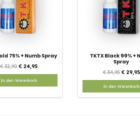
old 75% + Numb Spray
TKTX Black 99% +
Spray
Oorspronkelijke
Huidige
€
32,90
€
24,95
Oorspr
€
34,95
€
29,95
prijs
prijs
prijs
In den Warenkorb
was:
is:
In den Warenkorb
was:
€ 32,90.
€ 24,95.
€ 34,95