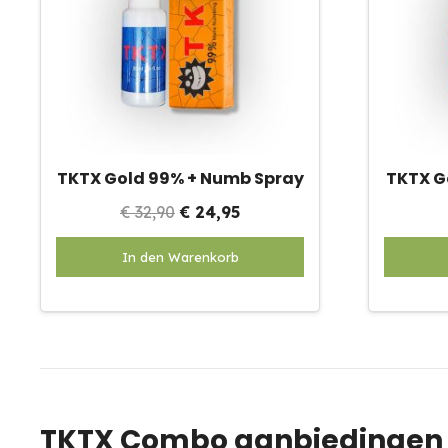
TKTX Gold 99% + Numb Spray
TKTX G
Oorspronkelijke
Huidige
€
32,90
€
24,95
prijs
prijs
In den Warenkorb
was:
is:
€ 32,90.
€ 24,95.
TKTX Combo aanbiedingen