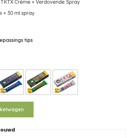
TKTX Crème + Verdovende Spray
e +
30 ml spray
epassings tips
nkelwagen
trouwd