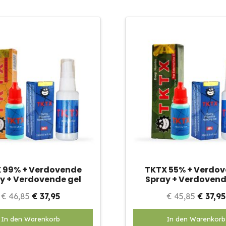
 99% + Verdovende
TKTX 55% + Verdo
y + Verdovende gel
Spray + Verdovend
Oorspronkelijke
Huidige
Oorspr
€
46,85
€
37,95
€
45,85
€
37,95
prijs
prijs
prijs
In den Warenkorb
In den Warenkorb
was:
is:
was: